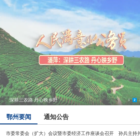
深耕三农路 丹心映乡野
1
2
鄂州要闻
通知公告