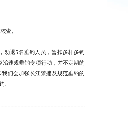
门核查。
，劝退5名垂钓人员，暂扣多杆多钩
整治违规垂钓专项行动，并不定期的
步我们会加强长江禁捕及规范垂钓的
钓。