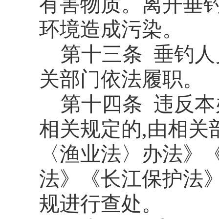
有害物质。离开垂钓
环境造成污染。
第
十三
条
垂钓人
关部门依法履职。
第
十四
条
违反本
相关
规定的,
由相关
〈渔业法〉办法
》
法
》
《长江保护法
规
进行
查处
。