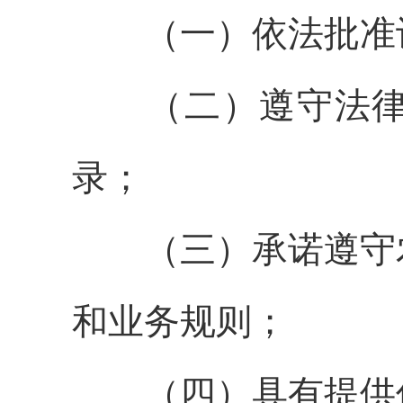
（
一
）
依法批准
（
二
）
遵
守
法
录
；
（
三
）
承诺遵守
和业务规则；
（
四
）
具有提供