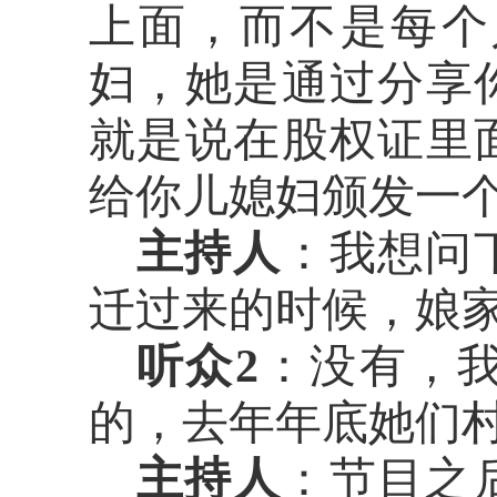
上面
，而不是每个
妇，
她
是通过分享
就是说在股权证里
给你
儿
媳妇
颁发
一
主持人
：我想问
迁
过来的
时候
，娘
听众
2
：没有，
的
，去年年底
她
们
主持人
：
节目之