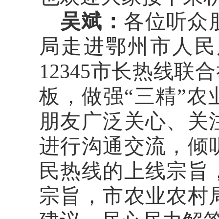
吴斌：
各位听众
局走进
鄂州市
人民
123
4
5市长热线联
板
，
做强
“
三精
”
农
朋友广泛关心、关
进行沟通交流，倾
民
热线的上线宗旨
宗旨
，市
农业农村