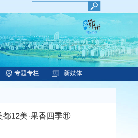
专题专栏
新媒体
都12美·果香四季⑪