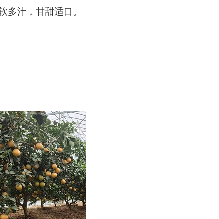
柔软多汁，甘甜适口。