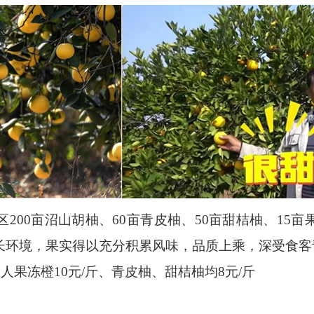
00亩沼山胡柚、60亩青皮柚、50亩甜桔柚、15亩
长环境，果实得以充分积累风味，品质上乘，深受食客
果冻橙10元/斤、青皮柚、甜桔柚均8元/斤