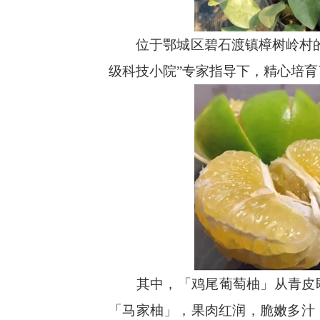
位于鄂城区碧石渡镇樟树岭村的省
级科技小院”专家指导下，精心培
其中，「鸡尾葡萄柚」从青皮即可
「马家柚」，果肉红润，脆嫩多汁