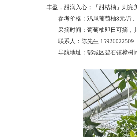
丰盈，甜润入心；「甜桔柚」则完
参考价格：鸡尾葡萄柚8元/斤、马家
采摘时间：葡萄柚即日可摘，其他
联系人：陈先生 15926022509
导航地址：鄂城区碧石镇樟树岭