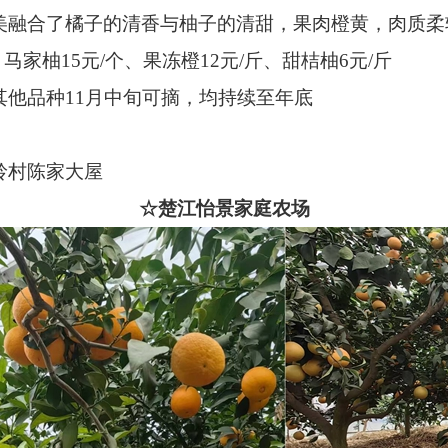
美融合了橘子的清香与柚子的清甜，果肉橙黄，肉质
柚15元/个、果冻橙12元/斤、甜桔柚6元/斤
品种11月中旬可摘，均持续至年底
村陈家大屋
☆楚江怡景家庭农场