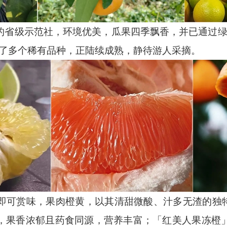
级示范社，环境优美，瓜果四季飘香，并已通过绿色
育了多个稀有品种，正陆续成熟，静待游人采摘。
赏味，果肉橙黄，以其清甜微酸、汁多无渣的独特
，果香浓郁且药食同源，营养丰富；「红美人果冻橙