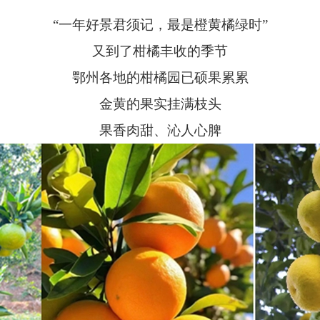
“一年好景君须记，最是橙黄橘绿时”
又到了柑橘丰收的季节
鄂州各地的柑橘园已硕果累累
金黄的果实挂满枝头
果香肉甜、沁人心脾