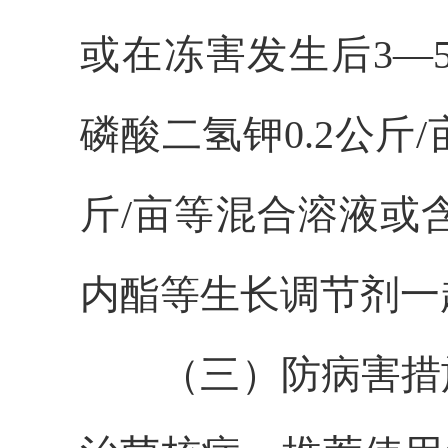
或在冻害发生后3—5
磷酸二氢钾0.2公斤/亩
斤/亩等混合溶液或
内酯等生长调节剂一
（三）防病害措