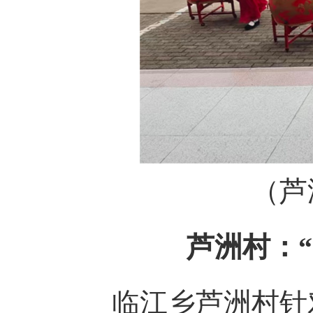
（芦
芦洲村：“
临江乡芦洲村针对