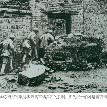
1月，华东野战军取得围歼黄百韬兵团的胜利。图为战士们冲进黄百