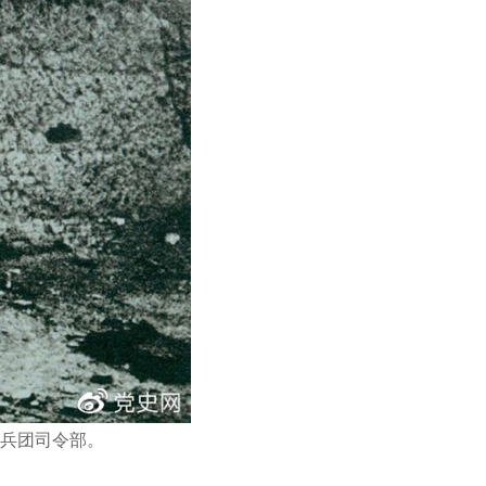
韬兵团司令部。