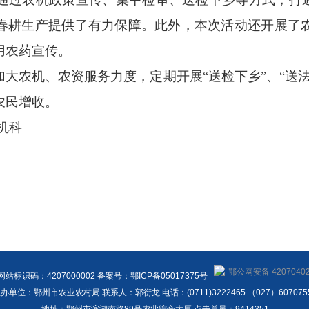
春耕生产提供了有力保障。此外，本次活动还开展了
用农药宣传。
大农机、农资服务力度，定期开展“送检下乡”、“送
农民增收。
机科
鄂公网安备 42070402
网站标识码：4207000002 备案号：鄂ICP备05017375号
办单位：鄂州市农业农村局 联系人：郭衍龙 电话：(0711)3222465 （027）607075