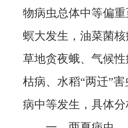
物病虫总体中等偏重
螟
大发生，
油菜菌核
草地贪夜蛾
、
气候性
枯病
、
水稻
“两迁”
病中等发生，
具体分
一、两夏病虫