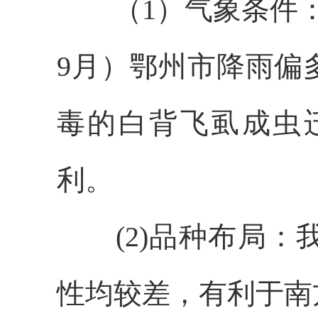
（
1
）
气象条件
9
月）鄂州市降雨偏
毒的
白背飞虱
成虫
利。
(2)品种布局
：
性均较差，有利
于
南