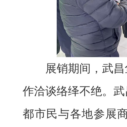
展销期间，武昌鱼
作洽谈络绎不绝。武
都市民与各地参展