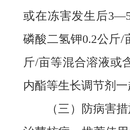
或在冻害发生后3—5
磷酸二氢钾0.2公斤/亩
斤/亩等混合溶液或
内酯等生长调节剂一
（三）防病害措