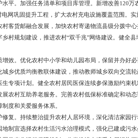
平。加强任务清单和项目库管理。新增改善120万
农村电网巩固提升工程，扩大农村充电设施覆盖范围。
农村客货邮融合发展，加快农村寄递物流县级分拨中心
字乡村规划建设，推进农村“双千兆”网络建设。健全县
效。优化农村中小学和幼儿园布局，保留并办好必
化城乡优质均衡教联体建设，推动教师城乡双向交流轮
医生专项计划。健全农村居民医保连续参保激励约束机
发展农村互助养老服务。完善农村低保标准确定和动态
障制度和关爱服务体系。
复。持续整治提升农村人居环境，深化清洁家园行
因地制宜选择农村生活污水治理模式，强化已建成污水