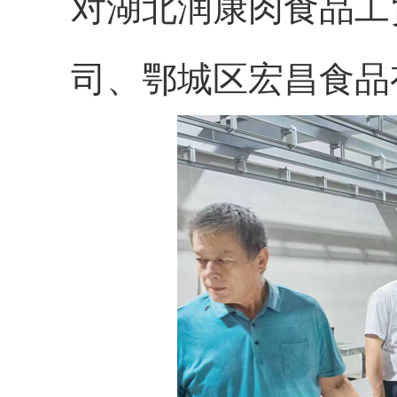
对湖北润康肉食品工
司、鄂城区宏昌食品