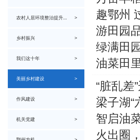
趣鄂州 
农村人居环境整治提升...
>
游田园
乡村振兴
>
绿满田园
我们这十年
>
油菜田
美丽乡村建设
>
“脏乱差
梁子湖“
作风建设
>
智启油菜
机关党建
>
火出圈，
鄂州农机
>