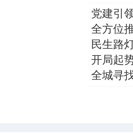
质量安全
>
党建引领
防范化解重大风险、精...
>
全方位
文明创建
>
民生路
开局起
农业执法
>
全城寻
涉企行政检查公示专栏
>
【已归档】党纪学习教育
>