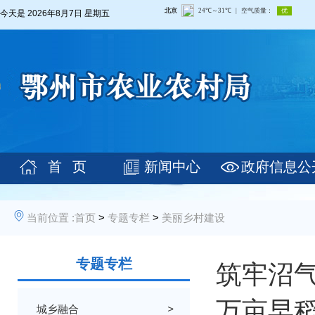
今天是
2026年8月7日 星期五
首 页
新闻中心
政府信息公
当前位置 :
首页
>
专题专栏
>
美丽乡村建设
专题专栏
筑牢沼
万亩早稻
城乡融合
>