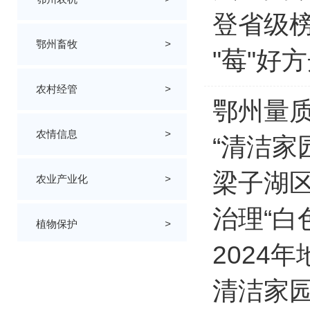
登省级
鄂州畜牧
>
"莓"好
农村经管
>
鄂州量质
农情信息
>
“清洁家
梁子湖区
农业产业化
>
治理“白
植物保护
>
2024
农业简报
>
清洁家园